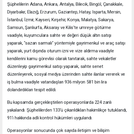
Şüphelilerin Adana, Ankara, Antalya, Bilecik, Bingöl, Çanakkale,
Diyarbakır, Elazığ, Erzurum, Gaziantep, Hatay, Isparta, Mersin,
İstanbul, İzmir, Kayseri, Kırşehir, Konya, Malatya, Sakarya,
Samsun, Şanlıurfa, Aksaray ve Kilis'te umreye götürme
vaadiyle, kuyumculara sahte ve değeri düşük altın satışı
yaparak, "sazan sarmalı" yöntemiyle gayrimenkul ve araç satışı
yaparak, yurt dışında oturum izni ve vize aldırma vaadiyle
kendilerini kamu görevlisi olarak tanıtarak, sahte vekaletler
düzenleyip gayrimenkul satışı yaparak, sahte senet
düzenleyerek, sosyal medya üzerinden sahte ilanlar vererek ve
iş bulma vaadiyle vatandaşları 936 milyon 581 bin lira
dolandırdıkları tespit edildi.
Bu kapsamda gerçekleştirilen operasyonlarda 224 zanlı
yakalandı. Şüphelilerden 133'ü çıkarıldıkları hakimlikçe tutuklandı,
91'i hakkında adli kontrol hükümleri uygulandı.
Operasyonlar sonucunda çok sayıda iletişim ve bilişim