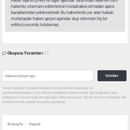
Haber Ajansı (DHA) ve diğer ajanslar tarafından eklenen tüm
haberler, sitemizin editörlerinin müdahalesi olmadan ajans
kanallarından çekilmektedir. Bu haberlerde yer alan hukuki
muhataplar haberi geçen ajanslar olup sitemizin hiç bir
editörü sorumlu tutulamaz...
Okuyucu Yorumları
(0)
Gönder
Yorum yazarak Topluluk Kuralları’nı kabul etmiş bulunuyor ve
gundemhaberajansi.com sitesine yaptığınız yorumunuzla ilgili doğrudan veya
dolaylı tüm sorumluluğu tek başınıza üstleniyorsunuz. Yazılan tüm yorumlardan site
yönetimi hiçbir şekilde sorumlu tutulamaz.
Anasayfa
Siyaset