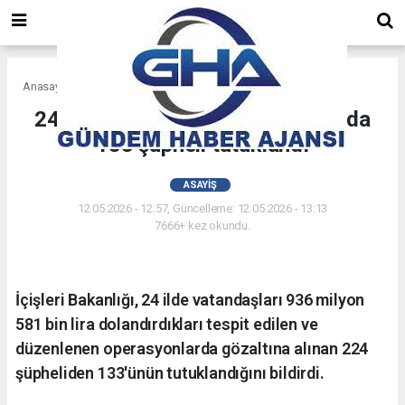
Anasayfa
Asayiş
24 ilde düzenlenen operasyonlarda
133 şüpheli tutuklandı
ASAYIŞ
12.05.2026 - 12:57, Güncelleme: 12.05.2026 - 13:13
7666+ kez okundu.
İçişleri Bakanlığı, 24 ilde vatandaşları 936 milyon
581 bin lira dolandırdıkları tespit edilen ve
düzenlenen operasyonlarda gözaltına alınan 224
şüpheliden 133'ünün tutuklandığını bildirdi.