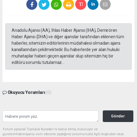
Anadolu Ajansı (AA), İhlas Haber Ajansı (İHA), Demirören
Haber Ajansı (DHA) ve diğer ajanslar tarafından eklenen tüm
haberler, sitemizin editörlerinin müdahalesi olmadan ajans
kanallarından çekilmektedir. Bu haberlerde yer alan hukuki
muhataplar haberi geçen ajanslar olup sitemizin hiç bir
editörü sorumlu tutulamaz...
Okuyucu Yorumları
(0)
Gönder
Yorum yazarak Topluluk Kuralları’nı kabul etmiş bulunuyor ve
gundemhaberajansi.com sitesine yaptığınız yorumunuzla ilgili doğrudan veya