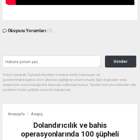
Okuyucu Yorumları
(0)
Gönder
Yorum yazarak Topluluk Kuralları’nı kabul etmiş bulunuyor ve
gundemhaberajansi.com sitesine yaptığınız yorumunuzla ilgili doğrudan veya
dolaylı tüm sorumluluğu tek başınıza üstleniyorsunuz. Yazılan tüm yorumlardan site
yönetimi hiçbir şekilde sorumlu tutulamaz.
Anasayfa
Asayiş
Dolandırıcılık ve bahis
operasyonlarında 100 şüpheli