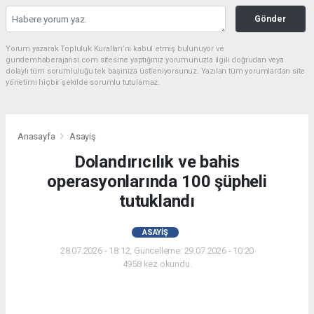
Gönder
Yorum yazarak Topluluk Kuralları’nı kabul etmiş bulunuyor ve
gundemhaberajansi.com sitesine yaptığınız yorumunuzla ilgili doğrudan veya
dolaylı tüm sorumluluğu tek başınıza üstleniyorsunuz. Yazılan tüm yorumlardan site
yönetimi hiçbir şekilde sorumlu tutulamaz.
Anasayfa
Asayiş
Dolandırıcılık ve bahis
operasyonlarında 100 şüpheli
tutuklandı
ASAYIŞ
28.07.2026 - 18:12, Güncelleme: 29.07.2026 - 10:20
4958 kez okundu.