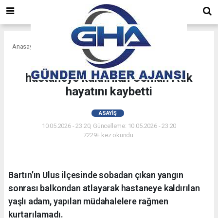
Anasayfa
Asayiş
Yangın sonrası hastaneye
hastaneye kaldırılan Osman Atik
hayatını kaybetti
ASAYIŞ
10.05.2026 - 23:20, Güncelleme: 10.05.2026 - 23:20
7229+ kez okundu.
Bartın’ın Ulus ilçesinde sobadan çıkan yangın
sonrası balkondan atlayarak hastaneye kaldırılan
yaşlı adam, yapılan müdahalelere rağmen
kurtarılamadı.