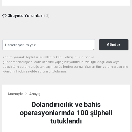
Okuyucu Yorumları
(0)
Gönder
Yorum yazarak Topluluk Kuralları’nı kabul etmiş bulunuyor ve
gundemhaberajansi.com sitesine yaptığınız yorumunuzla ilgili doğrudan veya
dolaylı tüm sorumluluğu tek başınıza üstleniyorsunuz. Yazılan tüm yorumlardan site
yönetimi hiçbir şekilde sorumlu tutulamaz.
Anasayfa
Asayiş
Dolandırıcılık ve bahis
operasyonlarında 100 şüpheli
tutuklandı