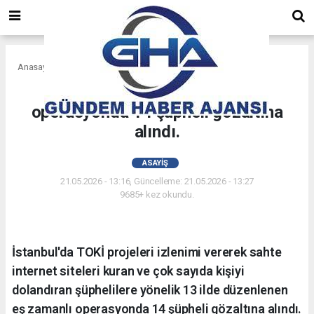
Anasayfa
Asayiş
13 ilde düzenlenen eş zamanlı
operasyonda 14 şüpheli gözaltına
alındı.
ASAYIŞ
21.05.2026 - 13:16, Güncelleme: 21.05.2026 - 13:27
9685+ kez okundu.
İstanbul'da TOKİ projeleri izlenimi vererek sahte
internet siteleri kuran ve çok sayıda kişiyi
dolandıran şüphelilere yönelik 13 ilde düzenlenen
eş zamanlı operasyonda 14 şüpheli gözaltına alındı.