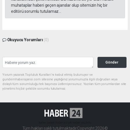
muhataplar haberi geçen ajanslar olup sitemizin hiç bir
editörü sorumlu tutulamaz...
Okuyucu Yorumları
(0)
Gönder
Yorum yazarak Topluluk Kuralları’nı kabul etmiş bulunuyor ve
gundemhaberajansi.com sitesine yaptığınız yorumunuzla ilgili doğrudan veya
dolaylı tüm sorumluluğu tek başınıza üstleniyorsunuz. Yazılan tüm yorumlardan site
yönetimi hiçbir şekilde sorumlu tutulamaz.
haber paketi
haber scripti
haber yazılımı
Tüm hakları saklı tutulmaktadır.Copyright 2026©