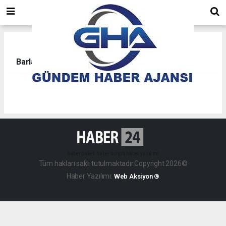
Barlar İlanları
haber paketi
haber scripti
haber yazılımı
Tüm hakları saklı tutulmaktadır.Copyright 2026©
Haber Yazılımı:
Web Aksiyon ®