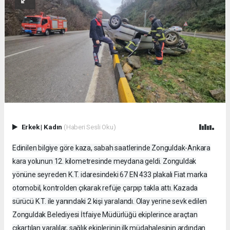
Erkek
|
Kadın
(Haberi Sesli Oku)
Edinilen bilgiye göre kaza, sabah saatlerinde Zonguldak-Ankara
kara yolunun 12. kilometresinde meydana geldi. Zonguldak
yönüne seyreden K.T. idaresindeki 67 EN 433 plakalı Fiat marka
otomobil, kontrolden çıkarak refüje çarpıp takla attı. Kazada
sürücü K.T. ile yanındaki 2 kişi yaralandı. Olay yerine sevk edilen
Zonguldak Belediyesi İtfaiye Müdürlüğü ekiplerince araçtan
çıkartılan yaralılar, sağlık ekiplerinin ilk müdahalesinin ardından