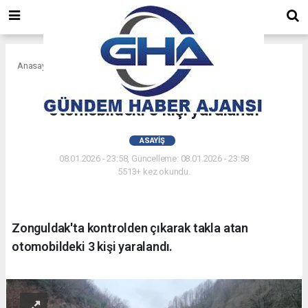
Anasayfa
Asayiş
Zonguldak'ta takla atan
otomobildeki 3 kişi yaralandı
ASAYIŞ
08.01.2026 - 23:58, Güncelleme: 08.01.2026 - 23:58
5513+ kez okundu.
Zonguldak'ta kontrolden çıkarak takla atan
otomobildeki 3 kişi yaralandı.