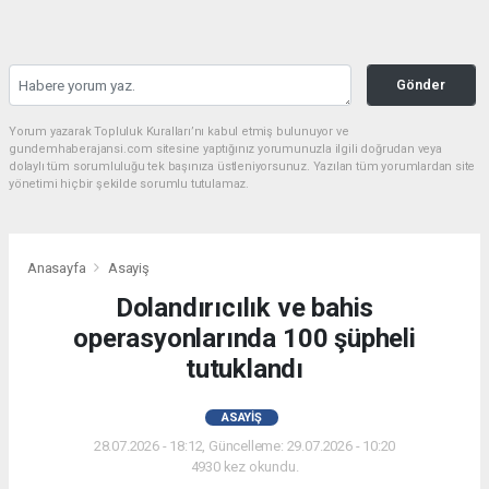
Gönder
Yorum yazarak Topluluk Kuralları’nı kabul etmiş bulunuyor ve
gundemhaberajansi.com sitesine yaptığınız yorumunuzla ilgili doğrudan veya
dolaylı tüm sorumluluğu tek başınıza üstleniyorsunuz. Yazılan tüm yorumlardan site
yönetimi hiçbir şekilde sorumlu tutulamaz.
Anasayfa
Asayiş
Dolandırıcılık ve bahis
operasyonlarında 100 şüpheli
tutuklandı
ASAYIŞ
28.07.2026 - 18:12, Güncelleme: 29.07.2026 - 10:20
4930 kez okundu.