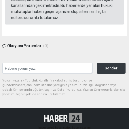
kanallarından çekilmektedir. Bu haberlerde yer alan hukuki
muhataplar haberi geçen ajanslar olup sitemizin hiç bir
editörü sorumlu tutulamaz...
Okuyucu Yorumları
(0)
Gönder
Yorum yazarak Topluluk Kuralları’nı kabul etmiş bulunuyor ve
gundemhaberajansi.com sitesine yaptığınız yorumunuzla ilgili doğrudan veya
dolaylı tüm sorumluluğu tek başınıza üstleniyorsunuz. Yazılan tüm yorumlardan site
yönetimi hiçbir şekilde sorumlu tutulamaz.
haber paketi
haber scripti
haber yazılımı