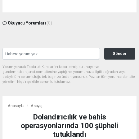
Okuyucu Yorumları
(0)
Gönder
Yorum yazarak Topluluk Kuralları’nı kabul etmiş bulunuyor ve
gundemhaberajansi.com sitesine yaptığınız yorumunuzla ilgili doğrudan veya
dolaylı tüm sorumluluğu tek başınıza üstleniyorsunuz. Yazılan tüm yorumlardan site
yönetimi hiçbir şekilde sorumlu tutulamaz.
Anasayfa
Asayiş
Dolandırıcılık ve bahis
operasyonlarında 100 şüpheli
tutuklandı