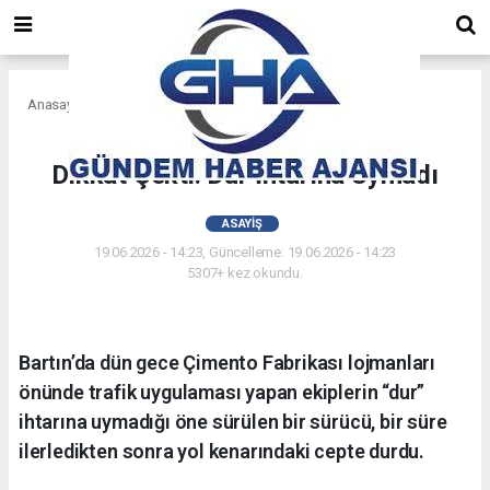
Anasayfa
Asayiş
Sürücü Değiştirdikleri İddiası
Dikkat Çekti: Dur İhtarına Uymadı
ASAYIŞ
19.06.2026 - 14:23, Güncelleme: 19.06.2026 - 14:23
5307+ kez okundu.
Bartın’da dün gece Çimento Fabrikası lojmanları
önünde trafik uygulaması yapan ekiplerin “dur”
ihtarına uymadığı öne sürülen bir sürücü, bir süre
ilerledikten sonra yol kenarındaki cepte durdu.