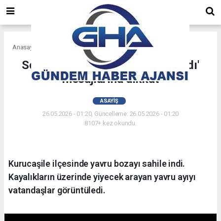
Anasayfa
Asayiş
Soruşturma Dosyanız Sonuçlandı'
mesajlarına dikkat
ASAYIŞ
26.05.2026 - 01:20, Güncelleme: 26.05.2026 - 01:20
8107+ kez okundu.
Kurucaşile ilçesinde yavru bozayı sahile indi.
Kayalıkların üzerinde yiyecek arayan yavru ayıyı
vatandaşlar görüntüledi.