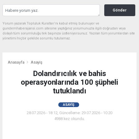
Gönder
Yorum yazarak Topluluk Kuralları’nı kabul etmiş bulunuyor ve
gundemhaberajansi.com sitesine yaptığınız yorumunuzla ilgili doğrudan veya
dolaylı tüm sorumluluğu tek başınıza üstleniyorsunuz. Yazılan tüm yorumlardan site
yönetimi hiçbir şekilde sorumlu tutulamaz.
Anasayfa
Asayiş
Dolandırıcılık ve bahis
operasyonlarında 100 şüpheli
tutuklandı
ASAYIŞ
28.07.2026 - 18:12, Güncelleme: 29.07.2026 - 10:20
4988 kez okundu.