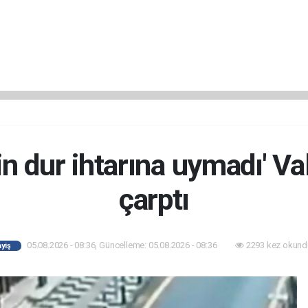
sin dur ihtarına uymadı' Va
çarptı
05.08.2026 - 08:36, Güncelleme: 05.08.2026 - 08:36
2293 kez okund
yiş