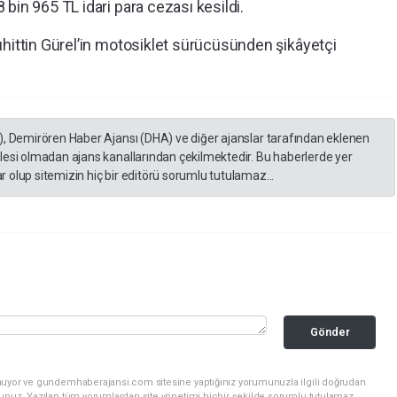
bin 965 TL idari para cezası kesildi.
uhittin Gürel’in motosiklet sürücüsünden şikâyetçi
), Demirören Haber Ajansı (DHA) ve diğer ajanslar tarafından eklenen
lesi olmadan ajans kanallarından çekilmektedir. Bu haberlerde yer
 olup sitemizin hiç bir editörü sorumlu tutulamaz...
Gönder
unuyor ve gundemhaberajansi.com sitesine yaptığınız yorumunuzla ilgili doğrudan
sunuz. Yazılan tüm yorumlardan site yönetimi hiçbir şekilde sorumlu tutulamaz.