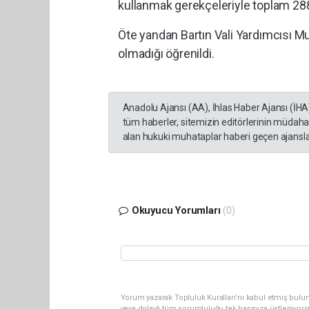
kullanmak gerekçeleriyle toplam 288 
Öte yandan Bartın Vali Yardımcısı M
olmadığı öğrenildi.
Anadolu Ajansı (AA), İhlas Haber Ajansı (İHA
tüm haberler, sitemizin editörlerinin müdaha
alan hukuki muhataplar haberi geçen ajanslar
Okuyucu Yorumları
(0)
Yorum yazarak Topluluk Kuralları’nı kabul etmiş bul
veya dolaylı tüm sorumluluğu tek başınıza üstleniyor