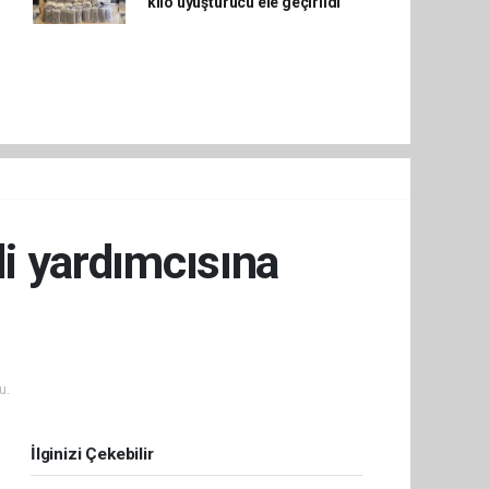
kilo uyuşturucu ele geçirildi
li yardımcısına
u.
İlginizi Çekebilir