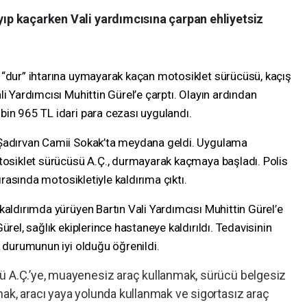
ayıp kaçarken Vali yardımcısına çarpan ehliyetsiz
 “dur” ihtarına uymayarak kaçan motosiklet sürücüsü, kaçış
i Yardımcısı Muhittin Gürel’e çarptı. Olayın ardından
bin 965 TL idari para cezası uygulandı.
 Şadırvan Camii Sokak’ta meydana geldi. Uygulama
otosiklet sürücüsü A.Ç., durmayarak kaçmaya başladı. Polis
sırasında motosikletiyle kaldırıma çıktı.
kaldırımda yürüyen Bartın Vali Yardımcısı Muhittin Gürel’e
ürel, sağlık ekiplerince hastaneye kaldırıldı. Tedavisinin
k durumunun iyi olduğu öğrenildi.
ü A.Ç.’ye, muayenesiz araç kullanmak, sürücü belgesiz
mak, aracı yaya yolunda kullanmak ve sigortasız araç