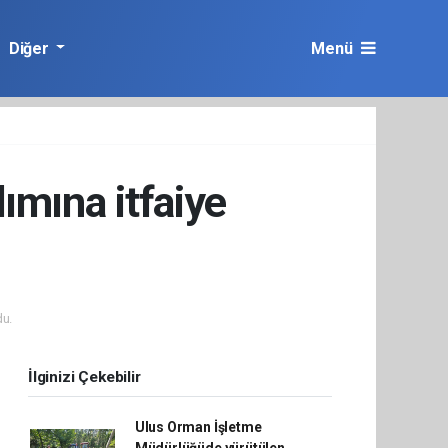
Diğer
Menü
ımına itfaiye
u.
İlginizi Çekebilir
Ulus Orman İşletme