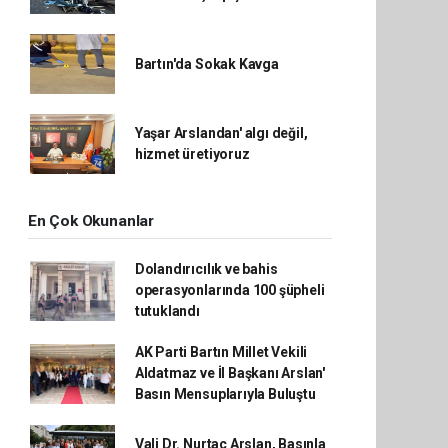
Bartın'da Sokak Kavga
Yaşar Arslandan' algı değil,
hizmet üretiyoruz
En Çok Okunanlar
Dolandırıcılık ve bahis
operasyonlarında 100 şüpheli
tutuklandı
AK Parti Bartın Millet Vekili
Aldatmaz ve İl Başkanı Arslan'
Basın Mensuplarıyla Buluştu
Vali Dr. Nurtaç Arslan, Basınla