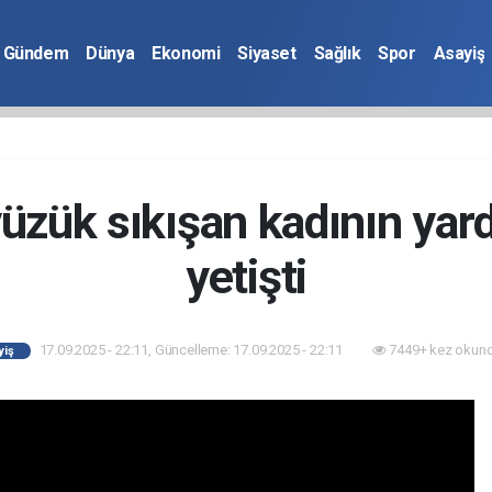
Gündem
Dünya
Ekonomi
Siyaset
Sağlık
Spor
Asayiş
zük sıkışan kadının yard
yetişti
17.09.2025 - 22:11, Güncelleme: 17.09.2025 - 22:11
7449+ kez okund
yiş