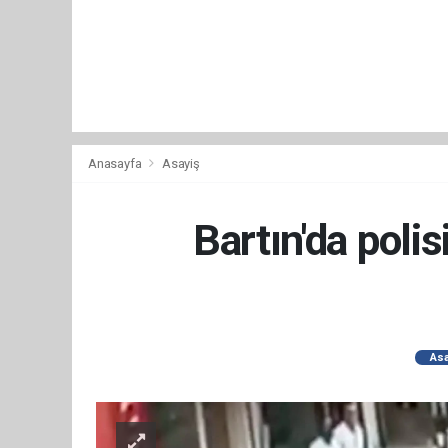
Anasayfa
Asayiş
Bartın'da poli
Asa