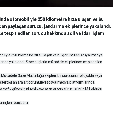
nde otomobiliyle 250 kilometre hıza ulaşan ve bu
an paylaşan sürücü, jandarma ekiplerince yakalandı.
e tespit edilen sürücü hakkında adli ve idari işlem
liyle 250 kilometre hıza ulaşan ve bu görüntüleri sosyal medya
nce yakalandı. Siber suçlarla mücadele ekiplerince tespit edilen
 Mücadele Şube Müdürlüğü ekipleri, bir sürücünün otoyolda seyir
sterdiği anlara ait görüntüleri sosyal medya platformlarında
da trafik güvenliğini tehlikeye atan aracın sürücüsünün M.I. olduğu
ri işlem başlatıldı.