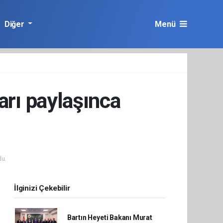
Diğer
Menü
arı paylaşınca
u.
İlginizi Çekebilir
Bartın Heyeti Bakanı Murat