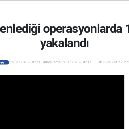
zenlediği operasyonlarda 
yakalandı
28.07.2026 - 18:23, Güncelleme: 28.07.2026 - 18:37
5526 kez okund
yiş