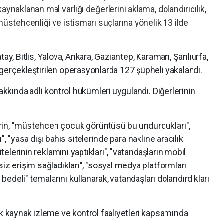
aynaklanan mal varlığı değerlerini aklama, dolandırıcılık,
müstehcenliği ve istismarı suçlarına yönelik 13 ilde
tay, Bitlis, Yalova, Ankara, Gaziantep, Karaman, Şanlıurfa,
gerçekleştirilen operasyonlarda 127 şüpheli yakalandı.
hakkında adli kontrol hükümleri uygulandı. Diğerlerinin
rin, "müstehcen çocuk görüntüsü bulundurdukları",
", "yasa dışı bahis sitelerinde para nakline aracılık
itelerinin reklamını yaptıkları", "vatandaşların mobil
iz erişim sağladıkları", "sosyal medya platformları
a bedeli" temalarını kullanarak, vatandaşları dolandırdıkları
ık kaynak izleme ve kontrol faaliyetleri kapsamında