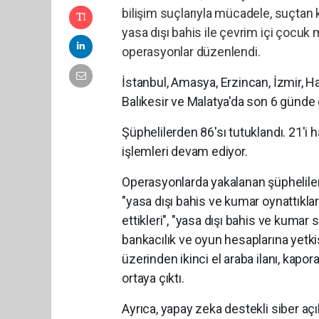
bilişim suçlarıyla mücadele, suçtan k
yasa dışı bahis ile çevrim içi çocuk 
operasyonlar düzenlendi.
İstanbul, Amasya, Erzincan, İzmir, Ha
Balıkesir ve Malatya'da son 6 günde 
Şüphelilerden 86'sı tutuklandı. 21'i 
işlemleri devam ediyor.
Operasyonlarda yakalanan şüphelile
"yasa dışı bahis ve kumar oynattıkları
ettikleri", "yasa dışı bahis ve kumar s
bankacılık ve oyun hesaplarına yetkis
üzerinden ikinci el araba ilanı, kapor
ortaya çıktı.
Ayrıca, yapay zeka destekli siber aç