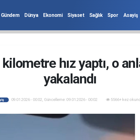
Gündem
Dünya
Ekonomi
Siyaset
Sağlık
Spor
Asayiş
kilometre hız yaptı, o anl
yakalandı
09.01.2026 - 00:02, Güncelleme: 09.01.2026 - 00:02
5566+ kez okund
yiş