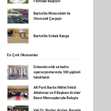
Festivalı Başlıyor
Bartın'da Motosiklet ile
Otomobil Çarpıştı
Bartın'da Sokak Kavga
En Çok Okunanlar
Dolandırıcılık ve bahis
operasyonlarında 100 şüpheli
tutuklandı
AK Parti Bartın Millet Vekili
Aldatmaz ve İl Başkanı Arslan'
Basın Mensuplarıyla Buluştu
Vali Dr. Nurtaç Arslan, Basınla