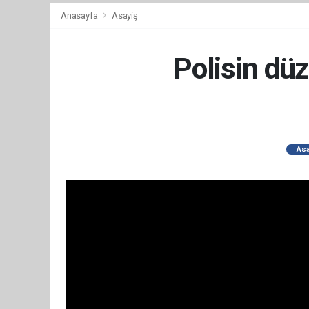
Anasayfa
Asayiş
Polisin dü
Asa