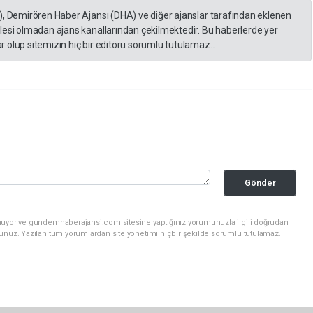
), Demirören Haber Ajansı (DHA) ve diğer ajanslar tarafından eklenen
lesi olmadan ajans kanallarından çekilmektedir. Bu haberlerde yer
 olup sitemizin hiç bir editörü sorumlu tutulamaz...
Gönder
unuyor ve gundemhaberajansi.com sitesine yaptığınız yorumunuzla ilgili doğrudan
sunuz. Yazılan tüm yorumlardan site yönetimi hiçbir şekilde sorumlu tutulamaz.