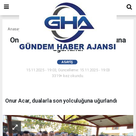
Anasayfa
Asayiş
Onur Acar, dualarla son yolculuğuna
uğurlandı
ASAYIŞ
15.11.2025 - 19:03, Güncelleme: 15.11.2025 - 19:03
3319+ kez okundu.
Onur Acar, dualarla son yolculuğuna uğurlandı