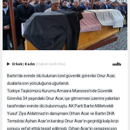
Erkek
|
Kadın
(Haberi Sesli Oku)
Bartın'da evinde ölü bulunan özel güvenlik görevlisi Onur Acar,
dualarla son yolculuğuna uğurlandı.
Türkiye Taşkömürü Kurumu Amasra Müessesi'nde Güvenlik
Görevlisi 34 yaşındaki Onur Acar, işe gitmemesi üzerine yakınları
tarafından evinde ölü bulunmuştu. AK Parti Bartın Milletvekili
Yusuf Ziya Aldatmaz’ın danışmanı Orhan Acar ve Bartın DHA
Temsilcisi Ayhan Acar'ın kardeşi Onur Acar'ın geçirdiği kalp krizi
sonucu vefat ettiği tespit edilmişti. Orhan Acar'ın cenazesi son