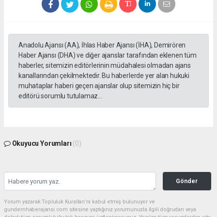
Anadolu Ajansı (AA), İhlas Haber Ajansı (İHA), Demirören
Haber Ajansı (DHA) ve diğer ajanslar tarafından eklenen tüm
haberler, sitemizin editörlerinin müdahalesi olmadan ajans
kanallarından çekilmektedir. Bu haberlerde yer alan hukuki
muhataplar haberi geçen ajanslar olup sitemizin hiç bir
editörü sorumlu tutulamaz...
Okuyucu Yorumları
(0)
Gönder
Yorum yazarak Topluluk Kuralları’nı kabul etmiş bulunuyor ve
gundemhaberajansi.com sitesine yaptığınız yorumunuzla ilgili doğrudan veya