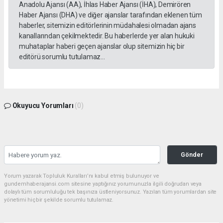
Anadolu Ajansı (AA), İhlas Haber Ajansı (İHA), Demirören
Haber Ajansı (DHA) ve diğer ajanslar tarafından eklenen tüm
haberler, sitemizin editörlerinin müdahalesi olmadan ajans
kanallarından çekilmektedir. Bu haberlerde yer alan hukuki
muhataplar haberi geçen ajanslar olup sitemizin hiç bir
editörü sorumlu tutulamaz...
Okuyucu Yorumları
(0)
Gönder
Yorum yazarak Topluluk Kuralları’nı kabul etmiş bulunuyor ve
gundemhaberajansi.com sitesine yaptığınız yorumunuzla ilgili doğrudan veya
dolaylı tüm sorumluluğu tek başınıza üstleniyorsunuz. Yazılan tüm yorumlardan site
yönetimi hiçbir şekilde sorumlu tutulamaz.