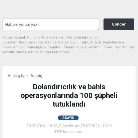
Gönder
Yorum yazarak Topluluk Kuralları’nı kabul etmiş bulunuyor ve
gundemhaberajansi.com sitesine yaptığınız yorumunuzla ilgili doğrudan veya
dolaylı tüm sorumluluğu tek başınıza üstleniyorsunuz. Yazılan tüm yorumlardan site
yönetimi hiçbir şekilde sorumlu tutulamaz.
Anasayfa
Asayiş
Dolandırıcılık ve bahis
operasyonlarında 100 şüpheli
tutuklandı
ASAYIŞ
28.07.2026 - 18:12, Güncelleme: 29.07.2026 - 10:20
4998 kez okundu.