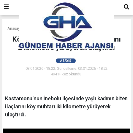
Anasayfa
Asayiş
Köy muhtarı yaşlı kadının ilaçlarını
2 kilometre yürüyerek ulaştırdı
ASAYIŞ
03.01.2026 - 18:22, Güncelleme: 03.01.2026 - 18:22
4941+ kez okundu.
Kastamonu'nun İnebolu ilçesinde yaşlı kadının biten
ilaçlarını köy muhtarı iki kilometre yürüyerek
ulaştırdı.