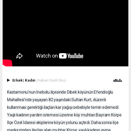
Erkek
|
Kadın
(Haberi Sesli Oku)
Kastamonu'nun İnebolu ilçesinde Dibek köyünün Efendioğlu
Mahallesi'nde yaşayan 82 yaşındaki Sultan Kurt, düzenli
kullanması gerektiği ilaçları kar yağışı sebebiyle temin edemedi.
Yaşlı kadının yardım istemesi üzerine köy muhtarı Bayram Körpe
İlçe Özel İdaresi ekiplerine köyün yolunu açtırdı. Daha sonra ilçe
merkezinden ilaçları alan muhtar Körpe, yaşlı kadının evine