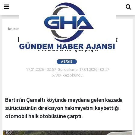
Anasayfa
Asayiş
Kontrolden çıkan otomobil halk
otobüsü ile çarpıştı
ASAYIŞ
17.01.2026 - 02:57, Güncelleme: 17.01.2026 - 02:57
6730+ kez okundu.
Bartın’ın Çamaltı köyünde meydana gelen kazada
sürücüsünün direksiyon hakimiyetini kaybettiği
otomobil halk otobüsüne çarptı.