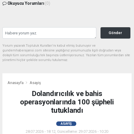
Okuyucu Yorumları
(0)
Gönder
Yorum yazarak Topluluk Kuralları’nı kabul etmiş bulunuyor ve
gundemhaberajansi.com sitesine yaptığınız yorumunuzla ilgili doğrudan veya
dolaylı tüm sorumluluğu tek başınıza üstleniyorsunuz. Yazılan tüm yorumlardan site
yönetimi hiçbir şekilde sorumlu tutulamaz.
Anasayfa
Asayiş
Dolandırıcılık ve bahis
operasyonlarında 100 şüpheli
tutuklandı
ASAYIŞ
28.07.2026 - 18:12, Güncelleme: 29.07.2026 - 10:20