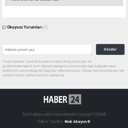
Okuyucu Yorumları
(0)
Gönder
Yorum yazarak Topluluk Kuralları’nı kabul etmiş bulunuyor ve
gundemhaberajansi.com sitesine yaptığınız yorumunuzla ilgili doğrudan veya
dolaylı tüm sorumluluğu tek başınıza üstleniyorsunuz. Yazılan tüm yorumlardan site
yönetimi hiçbir şekilde sorumlu tutulamaz.
haber paketi
haber scripti
haber yazılımı
Tüm hakları saklı tutulmaktadır.Copyright 2026©
Haber Yazılımı:
Web Aksiyon ®