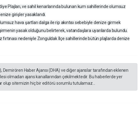
diye Plajları, ve sahil kenarlarında bulunan kum sahillerinde olumsuz
enize girişler yasaklandı.
lumsuz hava şartları dalga ile rip akıntısı sebebiyle denize girmek
 girmenin yasak olduğunu belirterek, vatandaşlara uyarılarda bulundu.
fırtınası nedeniyle Zonguldak İlçe sahillerinde bütün plajlarda denize
), Demirören Haber Ajansı (DHA) ve diğer ajanslar tarafından eklenen
lesi olmadan ajans kanallarından çekilmektedir. Bu haberlerde yer
 olup sitemizin hiç bir editörü sorumlu tutulamaz...