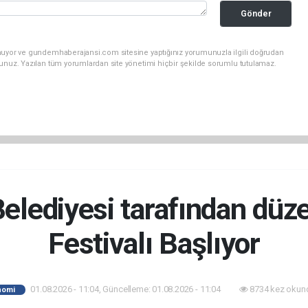
Gönder
unuyor ve gundemhaberajansi.com sitesine yaptığınız yorumunuzla ilgili doğrudan
sunuz. Yazılan tüm yorumlardan site yönetimi hiçbir şekilde sorumlu tutulamaz.
Belediyesi tarafından dü
Festivalı Başlıyor
01.08.2026 - 11:04, Güncelleme: 01.08.2026 - 11:04
8734 kez okun
nomi