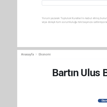
Yorum yazarak Topluluk Kuralları’nı kabul etmiş bul
veya dolaylı tüm sorumluluğu tek başınıza üstleniyor
Anasayfa
Ekonomi
Bartın Ulus 
Eko