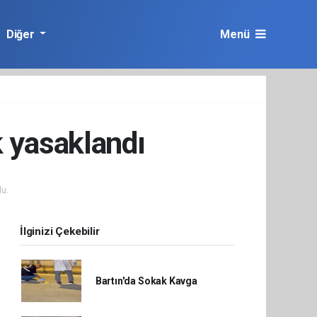
Diğer
Menü
k yasaklandı
u.
İlginizi Çekebilir
Bartın'da Sokak Kavga