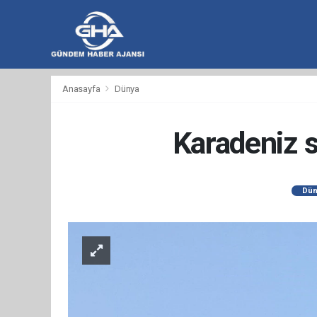
hacklink
hacklink
backlink
hacklink
hacklink
hacklink
izmir
hacklink
hacklink
hacklink
hacklink
hacklink
hacklink
hacklink
hacklink
wps
casibom
wps
taraftarium24
taraftarium24
汽
taraftarium24
jojobet
telegram
有
爱
汽
Anasayfa
Dünya
al
al
al
paneli
web
paneli
satın
paneli
satın
paneli
paneli
官
下
水
道
思
水
ajans
al
al
网
载
音
翻
助
音
乐
译
手
乐
Karadeniz s
Dün