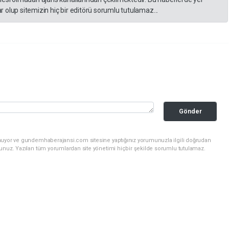
 olup sitemizin hiç bir editörü sorumlu tutulamaz...
Gönder
unuyor ve gundemhaberajansi.com sitesine yaptığınız yorumunuzla ilgili doğrudan
sunuz. Yazılan tüm yorumlardan site yönetimi hiçbir şekilde sorumlu tutulamaz.