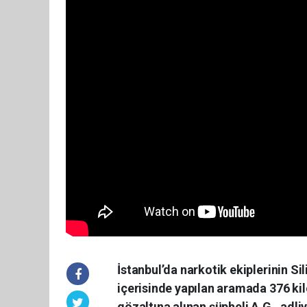
İstanbul’da narkotik ekiplerinin Si
içerisinde yapılan aramada 376 ki
gözaltına alınan şüpheli A.G., adli