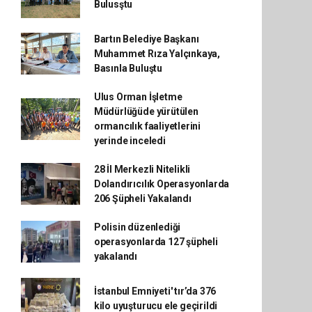
Bulusştu
Bartın Belediye Başkanı
Muhammet Rıza Yalçınkaya,
Basınla Buluştu
Ulus Orman İşletme
Müdürlüğüde yürütülen
ormancılık faaliyetlerini
yerinde inceledi
28 İl Merkezli Nitelikli
Dolandırıcılık Operasyonlarda
206 Şüpheli Yakalandı
Polisin düzenlediği
operasyonlarda 127 şüpheli
yakalandı
İstanbul Emniyeti' tır’da 376
kilo uyuşturucu ele geçirildi