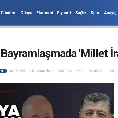
Gündem
Dünya
Ekonomi
Siyaset
Sağlık
Spor
Asayiş
 Bayramlaşmada 'Millet İr
30.05.2026 - 14:52, Güncelleme: 30.05.2026 - 14:52
38777+ kez okun
set