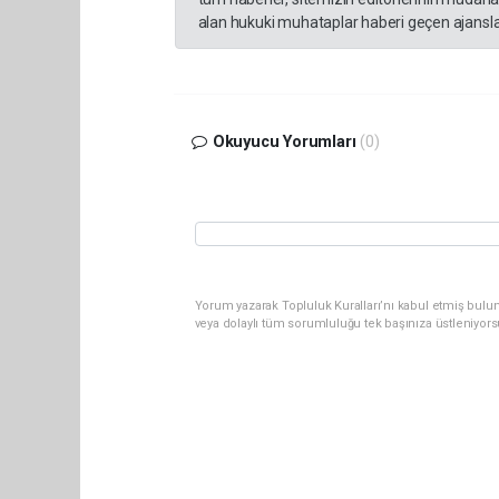
alan hukuki muhataplar haberi geçen ajanslar
Okuyucu Yorumları
(0)
Yorum yazarak Topluluk Kuralları’nı kabul etmiş bul
veya dolaylı tüm sorumluluğu tek başınıza üstleniyor