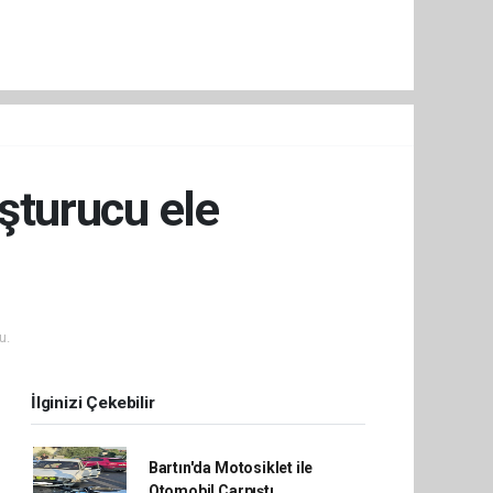
uşturucu ele
u.
İlginizi Çekebilir
Bartın'da Motosiklet ile
Otomobil Çarpıştı