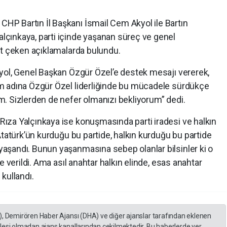
P Bartın İl Başkanı İsmail Cem Akyol ile Bartın
çınkaya, parti içinde yaşanan süreç ve genel
at çeken açıklamalarda bulundu.
yol, Genel Başkan Özgür Özel’e destek mesajı vererek,
m adına Özgür Özel liderliğinde bu mücadele sürdükçe
. Sizlerden de nefer olmanızı bekliyorum” dedi.
za Yalçınkaya ise konuşmasında parti iradesi ve halkın
Atatürk’ün kurduğu bu partide, halkın kurduğu bu partide
aşandı. Bunun yaşanmasına sebep olanlar bilsinler ki o
e verildi. Ama asıl anahtar halkın elinde, esas anahtar
 kullandı.
), Demirören Haber Ajansı (DHA) ve diğer ajanslar tarafından eklenen
lesi olmadan ajans kanallarından çekilmektedir. Bu haberlerde yer