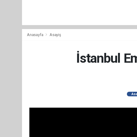
Anasayfa
Asayiş
İstanbul Em
Asa