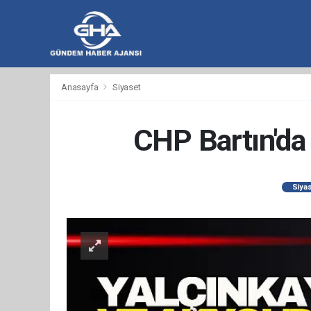
hacklink
hacklink
backlink
hacklink
hacklink
hacklink
izmir
hacklink
hacklink
hacklink
hacklink
hacklink
hacklink
hacklink
hacklink
wps
casibom
wps
taraftarium24
taraftarium24
汽
taraftarium24
jojobet
telegram
有
爱
汽
Anasayfa
Siyaset
al
al
al
paneli
web
paneli
satın
paneli
satın
paneli
paneli
官
下
水
道
思
水
ajans
al
al
网
载
音
翻
助
音
乐
译
手
乐
CHP Bartın'da
Siya