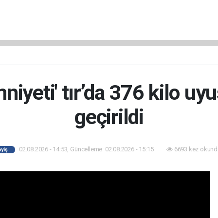
niyeti' tır’da 376 kilo uy
geçirildi
02.08.2026 - 14:53, Güncelleme: 02.08.2026 - 15:15
6693 kez okund
yiş