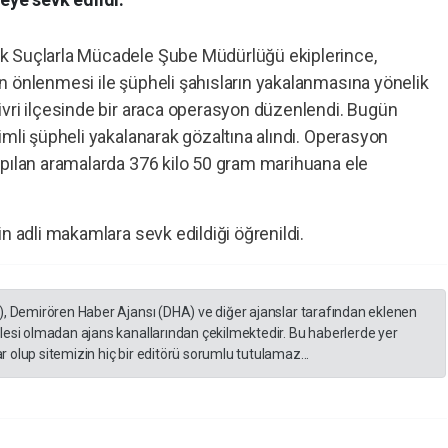
k Suçlarla Mücadele Şube Müdürlüğü ekiplerince,
n önlenmesi ile şüpheli şahısların yakalanmasına yönelik
ivri ilçesinde bir araca operasyon düzenlendi. Bugün
imli şüpheli yakalanarak gözaltına alındı. Operasyon
apılan aramalarda 376 kilo 50 gram marihuana ele
n adli makamlara sevk edildiği öğrenildi.
), Demirören Haber Ajansı (DHA) ve diğer ajanslar tarafından eklenen
lesi olmadan ajans kanallarından çekilmektedir. Bu haberlerde yer
 olup sitemizin hiç bir editörü sorumlu tutulamaz...