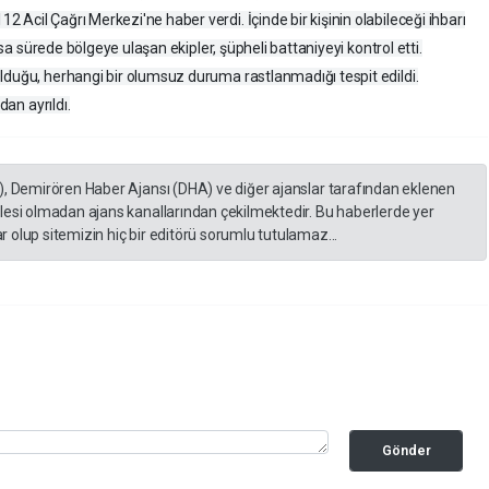
Acil Çağrı Merkezi'ne haber verdi. İçinde bir kişinin olabileceği ihbarı
Kısa sürede bölgeye ulaşan ekipler, şüpheli battaniyeyi kontrol etti.
lduğu, herhangi bir olumsuz duruma rastlanmadığı tespit edildi.
dan ayrıldı.
), Demirören Haber Ajansı (DHA) ve diğer ajanslar tarafından eklenen
lesi olmadan ajans kanallarından çekilmektedir. Bu haberlerde yer
 olup sitemizin hiç bir editörü sorumlu tutulamaz...
Gönder