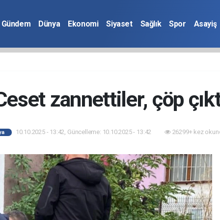
Gündem
Dünya
Ekonomi
Siyaset
Sağlık
Spor
Asayiş
Ceset zannettiler, çöp çıkt
10.10.2025 - 13:42, Güncelleme: 10.10.2025 - 13:42
26299+ kez okun
ya