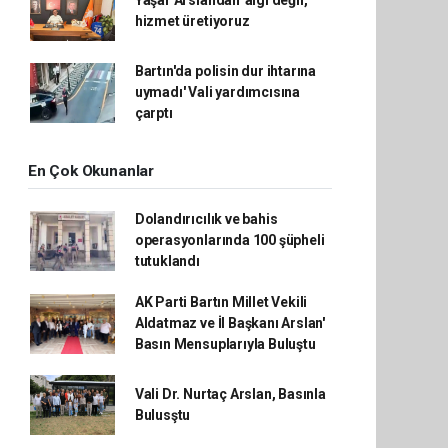
Yaşar Arslandan' algı değil,
hizmet üretiyoruz
Bartın'da polisin dur ihtarına
uymadı' Vali yardımcısına
çarptı
En Çok Okunanlar
Dolandırıcılık ve bahis
operasyonlarında 100 şüpheli
tutuklandı
AK Parti Bartın Millet Vekili
Aldatmaz ve İl Başkanı Arslan'
Basın Mensuplarıyla Buluştu
Vali Dr. Nurtaç Arslan, Basınla
Bulusştu