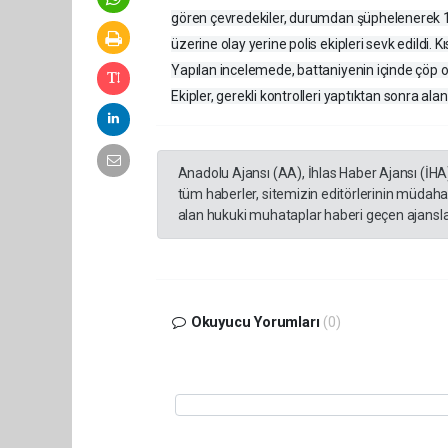
gören çevredekiler, durumdan şüphelenerek 112 
üzerine olay yerine polis ekipleri sevk edildi. 
Yapılan incelemede, battaniyenin içinde çöp o
Ekipler, gerekli kontrolleri yaptıktan sonra alan
Anadolu Ajansı (AA), İhlas Haber Ajansı (İHA
tüm haberler, sitemizin editörlerinin müdaha
alan hukuki muhataplar haberi geçen ajanslar
Okuyucu Yorumları
(0)