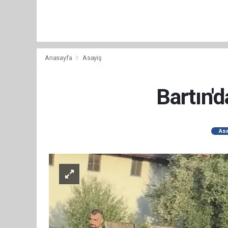
Anasayfa
Asayiş
Bartın'd
Asa