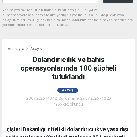
Yorum yazarak Topluluk Kuralları’nı kabul etmiş bulunuyor ve
gundemhaberajansi.com sitesine yaptığınız yorumunuzla ilgili doğrudan veya
dolaylı tüm sorumluluğu tek başınıza üstleniyorsunuz. Yazılan tüm yorumlardan site
yönetimi hiçbir şekilde sorumlu tutulamaz.
Anasayfa
Asayiş
Dolandırıcılık ve bahis
operasyonlarında 100 şüpheli
tutuklandı
ASAYIŞ
28.07.2026 - 18:12, Güncelleme: 29.07.2026 - 10:20
4956 kez okundu.
İçişleri Bakanlığı, nitelikli dolandırıcılık ve yasa dışı