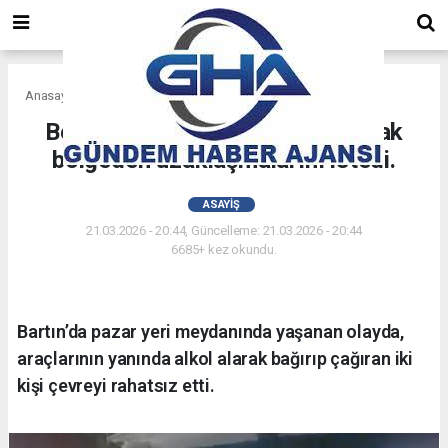
Anasayfa
Asayiş
Bekçiler alkollü şahısları uyararak
bölgeden uzaklaşmalarını istedi.
ASAYIŞ
21.03.2026 - 20:44, Güncelleme: 21.03.2026 - 20:44
6685+ kez okundu.
Bartın’da pazar yeri meydanında yaşanan olayda,
araçlarının yanında alkol alarak bağırıp çağıran iki
kişi çevreyi rahatsız etti.