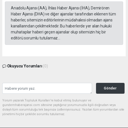
Anadolu Ajansı (AA), İhlas Haber Ajansı (İHA), Demirören
Haber Ajansı (DHA) ve diğer ajanslar tarafından eklenen tüm
haberler, sitemizin editörlerinin müdahalesi olmadan ajans
kanallarından çekilmektedir. Bu haberlerde yer alan hukuki
muhataplar haberi geçen ajanslar olup sitemizin hiç bir
editörü sorumlu tutulamaz...
Okuyucu Yorumları
(0)
Gönder
Yorum yazarak Topluluk Kuralları’nı kabul etmiş bulunuyor ve
gundemhaberajansi.com sitesine yaptığınız yorumunuzla ilgili doğrudan veya
dolaylı tüm sorumluluğu tek başınıza üstleniyorsunuz. Yazılan tüm yorumlardan site
yönetimi hiçbir şekilde sorumlu tutulamaz.