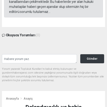
kanallarından çekilmektedir. Bu haberlerde yer alan hukuki
muhataplar haberi geçen ajanslar olup sitemizin hiç bir
editörü sorumlu tutulamaz...
Okuyucu Yorumları
(0)
Gönder
Yorum yazarak Topluluk Kuralları’nı kabul etmiş bulunuyor ve
gundemhaberajansi.com sitesine yaptığınız yorumunuzla ilgili doğrudan veya
dolaylı tüm sorumluluğu tek başınıza üstleniyorsunuz. Yazılan tüm yorumlardan site
yönetimi hiçbir şekilde sorumlu tutulamaz.
Anasayfa
Asayiş