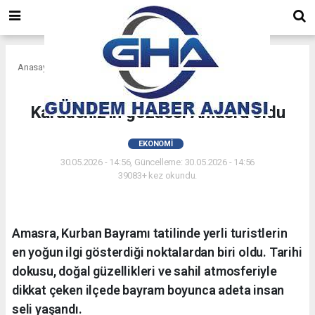
Anasayfa
Ekonomi
Bayramda tatilcilerin tercihi,
Karadeniz'in gözdesi Amasra oldu
EKONOMI
30.05.2026 - 14:56, Güncelleme: 30.05.2026 - 14:56
39083+ kez okundu.
Amasra, Kurban Bayramı tatilinde yerli turistlerin
en yoğun ilgi gösterdiği noktalardan biri oldu. Tarihi
dokusu, doğal güzellikleri ve sahil atmosferiyle
dikkat çeken ilçede bayram boyunca adeta insan
seli yaşandı.