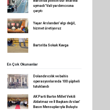
Bartın'da polisin dur ihtarına
uymadı' Vali yardımcısına
çarptı
Yaşar Arslandan' algı değil,
hizmet üretiyoruz
Bartın'da Sokak Kavga
En Çok Okunanlar
Dolandırıcılık ve bahis
operasyonlarında 100 şüpheli
tutuklandı
AK Parti Bartın Millet Vekili
Aldatmaz ve İl Başkanı Arslan'
Basın Mensuplarıyla Buluştu