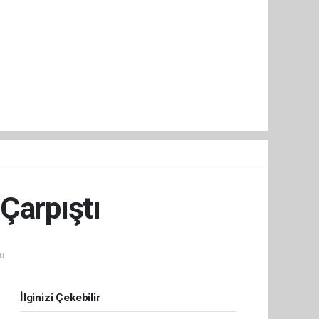
 Çarpıştı
u.
İlginizi Çekebilir