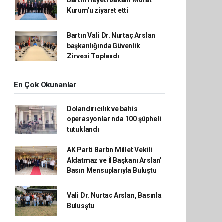
Bartın Heyeti Bakanı Murat
Kurum'u ziyaret etti
Bartın Vali Dr. Nurtaç Arslan
başkanlığında Güvenlik
Zirvesi Toplandı
En Çok Okunanlar
Dolandırıcılık ve bahis
operasyonlarında 100 şüpheli
tutuklandı
AK Parti Bartın Millet Vekili
Aldatmaz ve İl Başkanı Arslan'
Basın Mensuplarıyla Buluştu
Vali Dr. Nurtaç Arslan, Basınla
Bulusştu