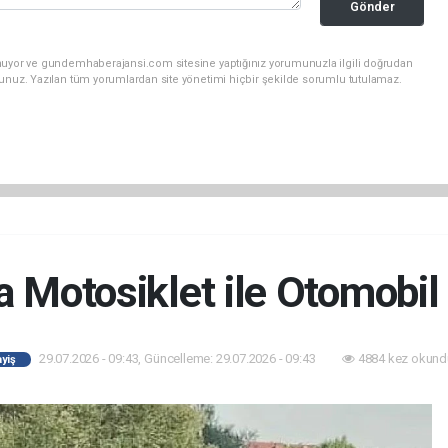
Gönder
unuyor ve gundemhaberajansi.com sitesine yaptığınız yorumunuzla ilgili doğrudan
sunuz. Yazılan tüm yorumlardan site yönetimi hiçbir şekilde sorumlu tutulamaz.
a Motosiklet ile Otomobil
29.07.2026 - 09:43, Güncelleme: 29.07.2026 - 09:43
4884 kez okund
yiş