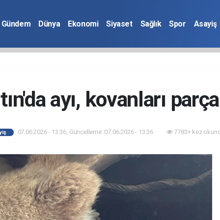
Gündem
Dünya
Ekonomi
Siyaset
Sağlık
Spor
Asayiş
tın'da ayı, kovanları parça
07.06.2026 - 13:36, Güncelleme: 07.06.2026 - 13:36
7783+ kez okund
yiş