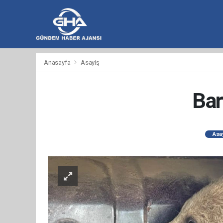
hacklink
hacklink
backlink
hacklink
hacklink
hacklink
izmir
hacklink
hacklink
hacklink
hacklink
hacklink
hacklink
hacklink
hacklink
wps
casibom
wps
taraftarium24
taraftarium24
汽
taraftarium24
jojobet
telegram
有
爱
汽
Anasayfa
Asayiş
al
al
al
paneli
web
paneli
satın
paneli
satın
paneli
paneli
官
下
水
道
思
水
ajans
al
al
网
载
音
翻
助
音
乐
译
手
乐
Bar
Asa