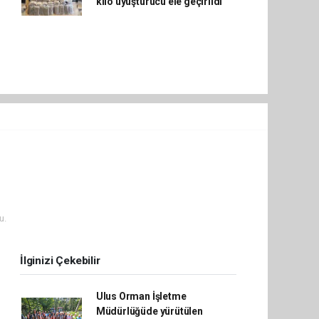
kilo uyuşturucu ele geçirildi
u.
İlginizi Çekebilir
Ulus Orman İşletme
Müdürlüğüde yürütülen