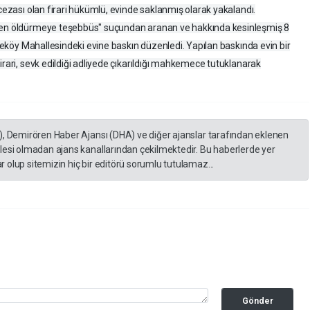
 cezası olan firari hükümlü, evinde saklanmış olarak yakalandı.
sten öldürmeye teşebbüs" suçundan aranan ve hakkında kesinleşmiş 8
Tepeköy Mahallesindeki evine baskın düzenledi. Yapılan baskında evin bir
irari, sevk edildiği adliyede çıkarıldığı mahkemece tutuklanarak
), Demirören Haber Ajansı (DHA) ve diğer ajanslar tarafından eklenen
lesi olmadan ajans kanallarından çekilmektedir. Bu haberlerde yer
 olup sitemizin hiç bir editörü sorumlu tutulamaz...
Gönder