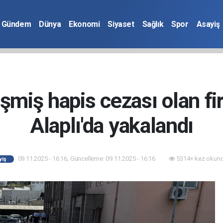
Gündem
Dünya
Ekonomi
Siyaset
Sağlık
Spor
Asayiş
eşmiş hapis cezası olan f
Alaplı'da yakalandı
09.11.2025 - 16:16, Güncelleme: 09.11.2025 - 16:16
5314+ kez okund
yiş