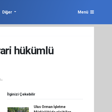
Diğer
Menü
irari hükümlü
u.
İlginizi Çekebilir
Ulus Orman İşletme