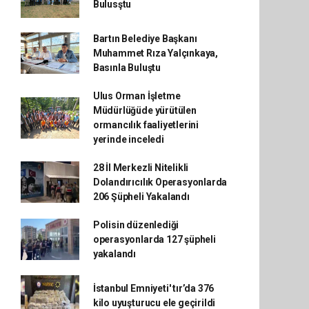
Bulusştu
Bartın Belediye Başkanı
Muhammet Rıza Yalçınkaya,
Basınla Buluştu
Ulus Orman İşletme
Müdürlüğüde yürütülen
ormancılık faaliyetlerini
yerinde inceledi
28 İl Merkezli Nitelikli
Dolandırıcılık Operasyonlarda
206 Şüpheli Yakalandı
Polisin düzenlediği
operasyonlarda 127 şüpheli
yakalandı
İstanbul Emniyeti' tır’da 376
kilo uyuşturucu ele geçirildi