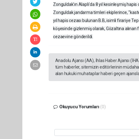
Zonguldak'ın Alaplı'da 8 yıl kesinleşmiş hapis
Zonguldak jandarma timleri ekiplerince, "ka
yıl hapis cezası bulunan B.B, isimli firariye 
köşesinde gizlenmiş olarak, Gözaltına alınan f
cezaevine gönderildi.
Anadolu Ajansı (AA), İhlas Haber Ajansı (İHA
tüm haberler, sitemizin editörlerinin müdaha
alan hukuki muhataplar haberi geçen ajanslar
Okuyucu Yorumları
(0)