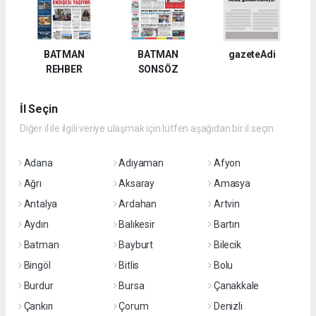
BATMAN
BATMAN
gazeteAdi
REHBER
SONSÖZ
İl Seçin
Diğer il ile ilgili veriye ulaşmak için lütfen aşağıdan bir il seçin
Adana
Adıyaman
Afyon
Ağrı
Aksaray
Amasya
Antalya
Ardahan
Artvin
Aydın
Balıkesir
Bartın
Batman
Bayburt
Bilecik
Bingöl
Bitlis
Bolu
Burdur
Bursa
Çanakkale
Çankırı
Çorum
Denizli