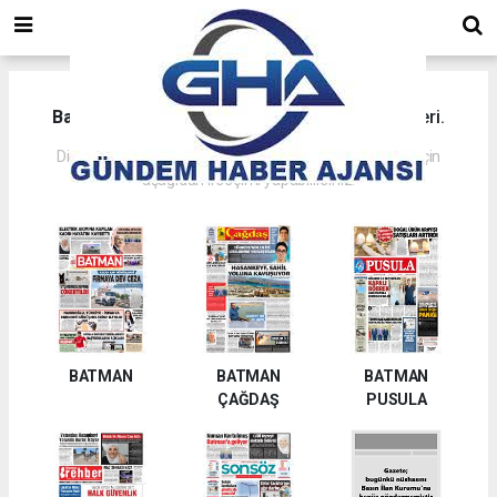
Batman
il ve ilçelerine ait yerel gazete manşetleri.
Diğer il ilçelere ait yerel gazete manşetlerini inceleme için
aşağıdan il seçimi yapabilirsiniz.
BATMAN
BATMAN
BATMAN
ÇAĞDAŞ
PUSULA