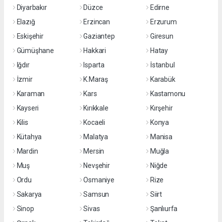
Diyarbakır
Düzce
Edirne
Elazığ
Erzincan
Erzurum
Eskişehir
Gaziantep
Giresun
Gümüşhane
Hakkari
Hatay
Iğdır
Isparta
İstanbul
İzmir
K.Maraş
Karabük
Karaman
Kars
Kastamonu
Kayseri
Kırıkkale
Kırşehir
Kilis
Kocaeli
Konya
Kütahya
Malatya
Manisa
Mardin
Mersin
Muğla
Muş
Nevşehir
Niğde
Ordu
Osmaniye
Rize
Sakarya
Samsun
Siirt
Sinop
Sivas
Şanlıurfa